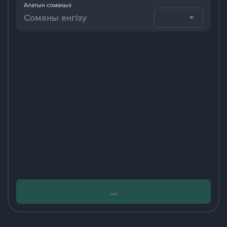
Алатын сомаңыз