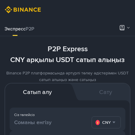
Экспресс
P2P
P2P Express
CNY арқылы USDT сатып алыңыз
Binance P2P платформасында әртүрлі төлеу әдістерімен USDT
сатып алыңыз және сатыңыз
Сатып алу
Сату
Сіз төлейсіз
CNY