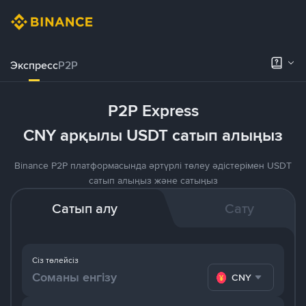
Экспресс
P2P
P2P Express
CNY арқылы USDT сатып алыңыз
Binance P2P платформасында әртүрлі төлеу әдістерімен USDT
сатып алыңыз және сатыңыз
Сатып алу
Сату
Сіз төлейсіз
CNY