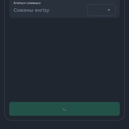
Алатын сомаңыз