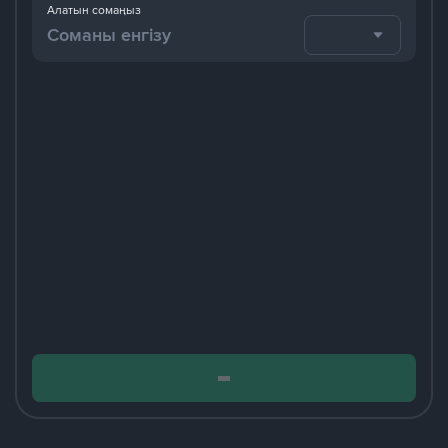
Алатын сомаңыз