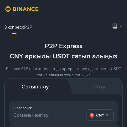
Экспресс
P2P
P2P Express
CNY арқылы USDT сатып алыңыз
Binance P2P платформасында әртүрлі төлеу әдістерімен USDT
сатып алыңыз және сатыңыз
Сатып алу
Сату
Сіз төлейсіз
CNY