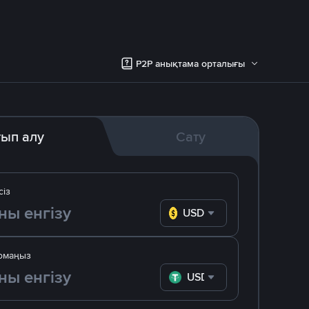
P2P анықтама орталығы
тып алу
Сату
сіз
USD
омаңыз
USDT