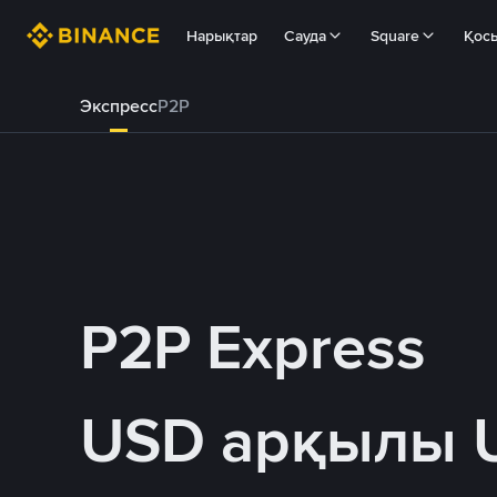
Нарықтар
Сауда
Square
Қос
Экспресс
P2P
P2P Express
USD арқылы 