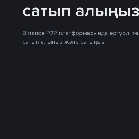
сатып алыңы
Binance P2P платформасында әртүрлі тө
сатып алыңыз және сатыңыз