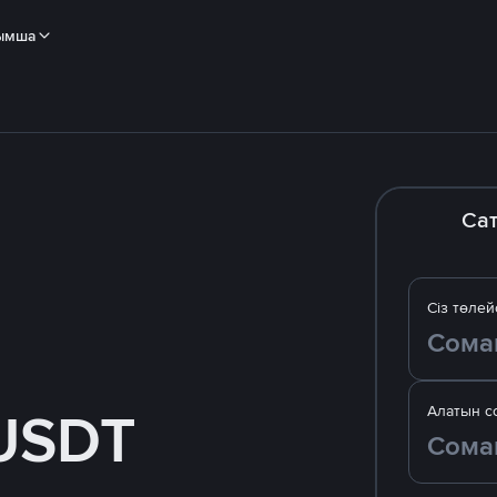
ымша
Са
Сіз төлей
USDT
Алатын с