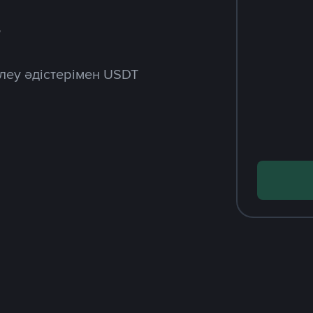
з
леу әдістерімен USDT