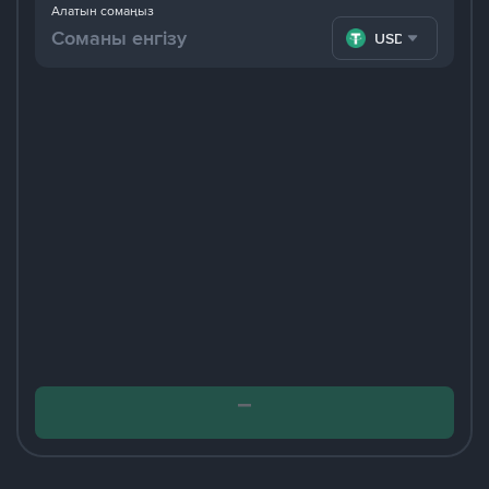
Алатын сомаңыз
USDT