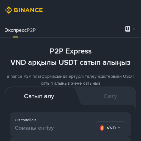
Экспресс
P2P
P2P Express
VND арқылы USDT сатып алыңыз
Binance P2P платформасында әртүрлі төлеу әдістерімен USDT
сатып алыңыз және сатыңыз
Сатып алу
Сату
Сіз төлейсіз
VND