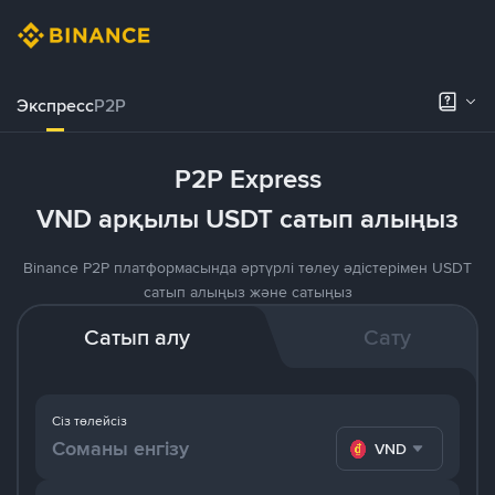
Экспресс
P2P
P2P Express
VND арқылы USDT сатып алыңыз
Binance P2P платформасында әртүрлі төлеу әдістерімен USDT
сатып алыңыз және сатыңыз
Сатып алу
Сату
Сіз төлейсіз
VND