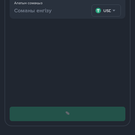
Алатын сомаңыз
USDT