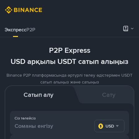
Экспресс
P2P
P2P Express
USD арқылы USDT сатып алыңыз
Binance P2P платформасында әртүрлі төлеу әдістерімен USDT
сатып алыңыз және сатыңыз
Сатып алу
Сату
Сіз төлейсіз
USD