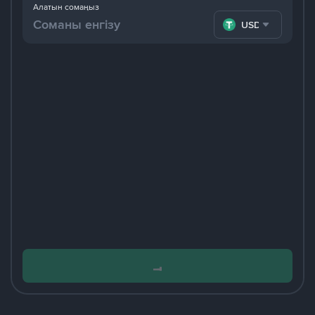
Алатын сомаңыз
USDT