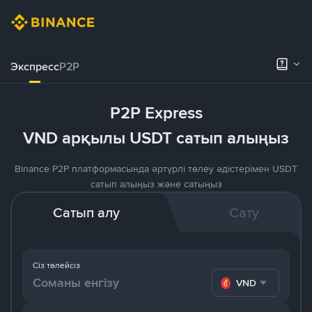
Экспресс
P2P
P2P Express
VND арқылы USDT сатып алыңыз
Binance P2P платформасында әртүрлі төлеу әдістерімен USDT
сатып алыңыз және сатыңыз
Сатып алу
Сату
Сіз төлейсіз
VND