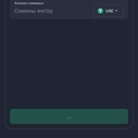
Алатын сомаңыз
USDT