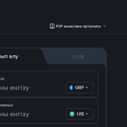
P2P анықтама орталығы
тып алу
Сату
сіз
GBP
омаңыз
USDT