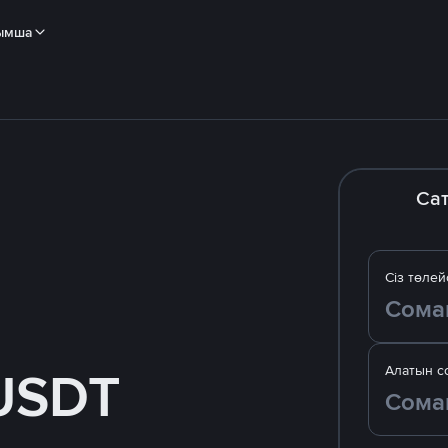
ымша
Са
Сіз төлей
USDT
Алатын с