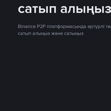
сатып алыңы
Binance P2P платформасында әртүрлі тө
сатып алыңыз және сатыңыз