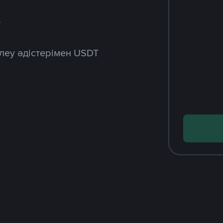
з
леу әдістерімен USDT