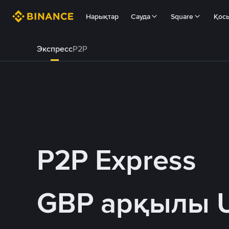
Нарықтар
Сауда
Square
Қос
Экспресс
P2P
P2P Express
GBP арқылы 