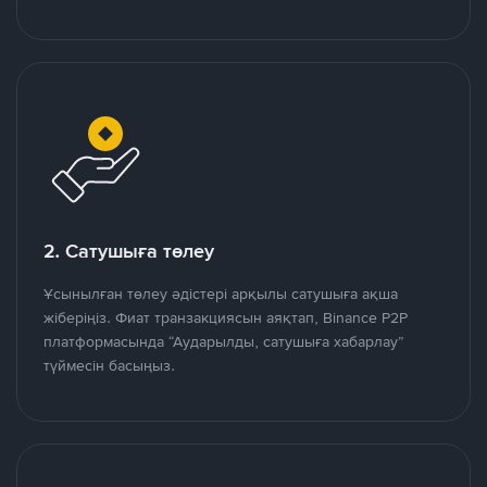
2. Сатушыға төлеу
Ұсынылған төлеу әдістері арқылы сатушыға ақша
жіберіңіз. Фиат транзакциясын аяқтап, Binance P2P
платформасында “Аударылды, сатушыға хабарлау”
түймесін басыңыз.