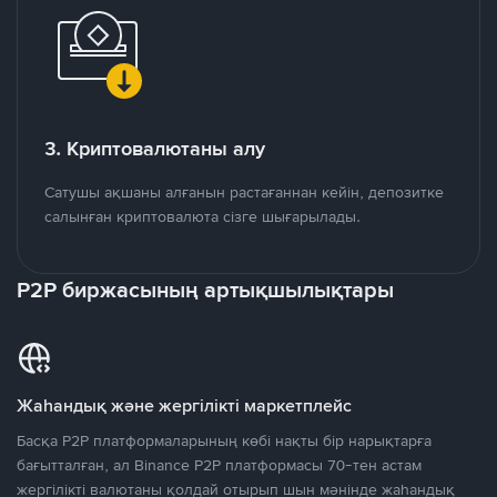
3. Криптовалютаны алу
Сатушы ақшаны алғанын растағаннан кейін, депозитке
салынған криптовалюта сізге шығарылады.
P2P биржасының артықшылықтары
Жаһандық және жергілікті маркетплейс
Басқа P2P платформаларының көбі нақты бір нарықтарға
бағытталған, ал Binance P2P платформасы 70-тен астам
жергілікті валютаны қолдай отырып шын мәнінде жаһандық