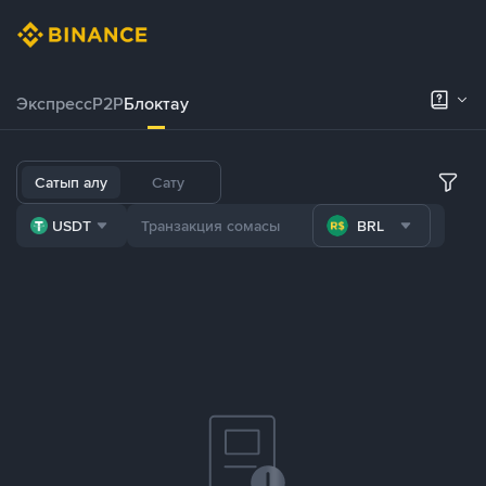
Экспресс
P2P
Блоктау
Сатып алу
Сату
USDT
BRL