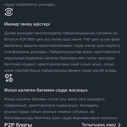
сауда тәжірибесін ұсынады.
Икемді төлеу әдістері
Дүние жүзіндегі миллиондаған пайдаланушының сеніміне ие
Binance P2P 800-ден аса төлеу әдісі және 100-ден астам фиат
валютасы арқылы криптовалютамен сауда жасау үшін қауіпсіз
платформаны ұсынады. Пайдаланушылар ашық криптовалюта
нарығында өздерінің қалаған бағалары мен төлеу әдістерін
белгілей отырып, криптовалютаны оңай сатып алып, сатып
және тікелей басқа пайдаланушылармен сауда жасай алады.
Өзіңіз қалаған бағамен сауда жасаңыз
Өзіңіз қалаған бағамен сатып алу және сату еркіндігін
пайдаланып, криптовалюта саудалаңыз. Ағымдағы
ұсыныстарды сатып алыңыз немесе сатыңыз, өз
бағаларыңызды белгілеу үшін сауда жарнамаларын жасаңыз.
P2P блогы
Толығырақ көру