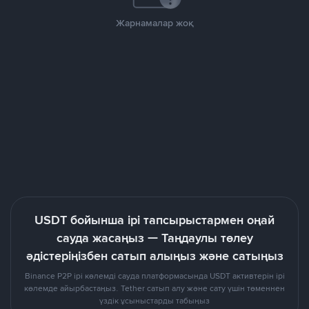
Жарнамалар жоқ
USDT бойынша ірі тапсырыстармен оңай
сауда жасаңыз — Таңдаулы төлеу
әдістеріңізбен сатып алыңыз және сатыңыз
Binance P2P ірі көлемді сауда платформасында USDT активтерін ірі
көлемде айырбастаңыз. Tether сатып алу және сату үшін төменнен
үздік ұсыныстарды табыңыз