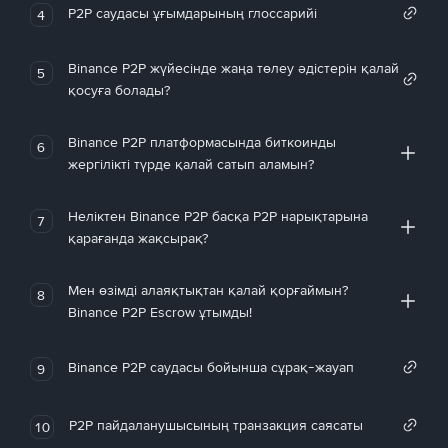
P2P саудасы ұғымдарының глоссарийі
4
Binance P2P жүйесінде жаңа төлеу әдістерін қалай
5
қосуға болады?
Binance P2P платформасында биткоинды
6
жергілікті түрде қалай сатып аламын?
Неліктен Binance P2P басқа P2P нарықтарына
7
қарағанда жақсырақ?
Мен өзімді алаяқтықтан қалай қорғаймын?
8
Binance P2P Escrow ұтымды!
Binance P2P саудасы бойынша сұрақ-жауап
9
P2P пайдаланушысының транзакция саясаты
10