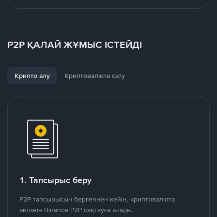
P2P ҚАЛАЙ ЖҰМЫС ІСТЕЙДІ
Крипто алу
Криптовалюта сату
1. Тапсырыс беру
P2P тапсырысын бергеннен кейін, криптовалюта
активін Binance P2P сақтауға алады.