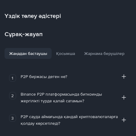
Үздік төлеу әдістері
Сұрақ-жауап
Жаңадан бастаушы
Қосымша
Жарнама берушілер
P2P биржасы деген не?
1
Binance P2P платформасында биткоинды
2
жергілікті түрде қалай сатамын?
P2P сауда аймағында қандай криптовалюталарға
3
қолдау көрсетіледі?