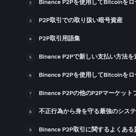
Binance P2Pを使用してBitco
2
P2P取引での取り扱い暗号資産
3
P2P取引用語集
4
Binance P2Pで新しい支払い方
5
Binance P2Pを使用してBitco
6
Binance P2Pの他のP2Pマー
7
不正行為から身を守る最強のシステム－
8
Binance P2P取引に関するよくあ
9