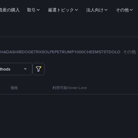
資産の購入
取引
厳選トピック
法人向け
その他
TH
ADA
SHIB
DOGE
TRX
SOL
PEPE
TRUMP
1000CHEEMS
TST
DOLO
その他
thods
価格
利用可能/Order Limit