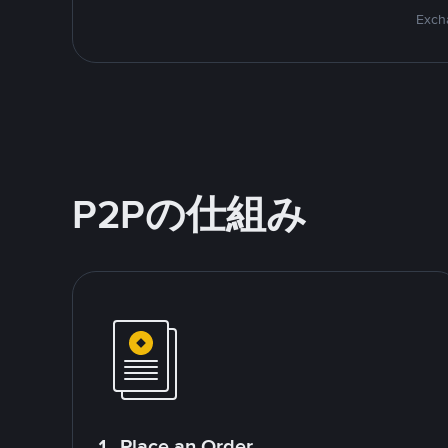
Excha
P2Pの仕組み
1. Place an Order