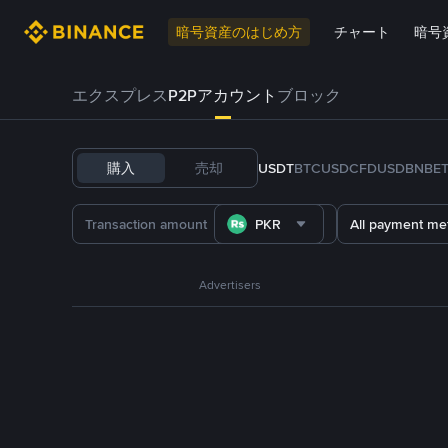
暗号資産のはじめ方
チャート
暗号
エクスプレス
P2Pアカウント
ブロック
購入
売却
USDT
BTC
USDC
FDUSD
BNB
E
PKR
All payment me
Advertisers