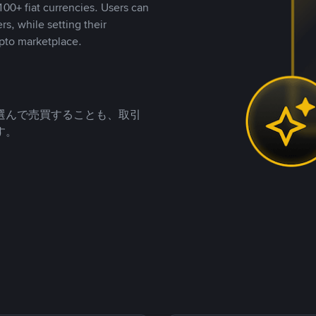
00+ fiat currencies. Users can
rs, while setting their
pto marketplace.
選んで売買することも、取引
す。