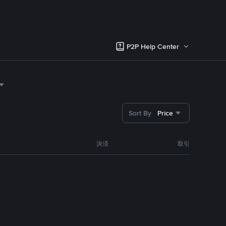
P2P Help Center
Sort By
Price
決済
取引