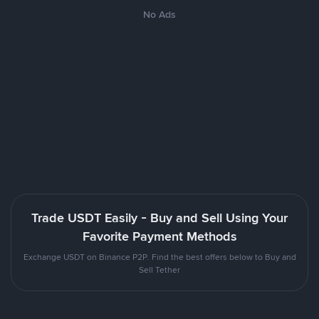
No Ads
Trade USDT Easily - Buy and Sell Using Your
Favorite Payment Methods
Exchange USDT on Binance P2P. Find the best offers below to Buy and
Sell Tether