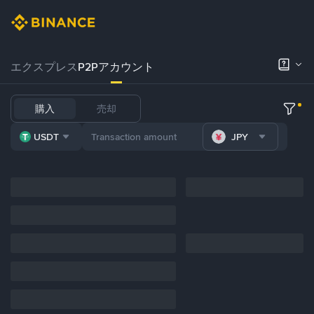
エクスプレス
P2Pアカウント
購入
売却
USDT
JPY