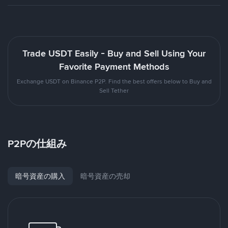
Trade USDT Easily - Buy and Sell Using Your
Favorite Payment Methods
Exchange USDT on Binance P2P. Find the best offers below to Buy and
Sell Tether
P2Pの仕組み
暗号資産の購入
暗号資産の売却