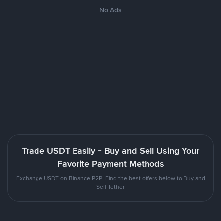
No Ads
Trade USDT Easily - Buy and Sell Using Your
Favorite Payment Methods
Exchange USDT on Binance P2P. Find the best offers below to Buy and
Sell Tether