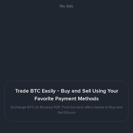
No Ads
Trade BTC Easily - Buy and Sell Using Your
Favorite Payment Methods
Exchange BTC on Binance P2P. Find the best offers below to Buy and
Sell Bitcoin