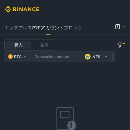
エクスプレス
P2Pアカウント
ブロック
購入
売却
BTC
VES