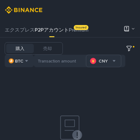
Insured
エクスプレス
P2Pアカウント
Premium
購入
売却
BTC
CNY