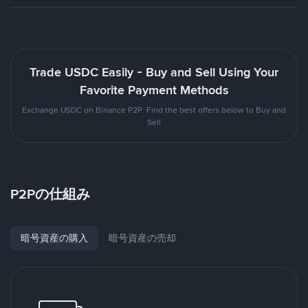
Trade USDC Easily - Buy and Sell Using Your
Favorite Payment Methods
Exchange USDC on Binance P2P. Find the best offers below to Buy and
Sell
P2Pの仕組み
暗号資産の購入
暗号資産の売却