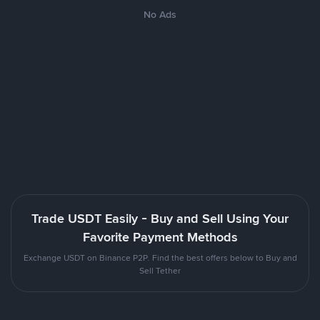
No Ads
Trade USDT Easily - Buy and Sell Using Your
Favorite Payment Methods
Exchange USDT on Binance P2P. Find the best offers below to Buy and
Sell Tether