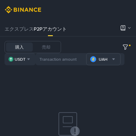
エクスプレス
P2Pアカウント
購入
売却
USDT
UAH