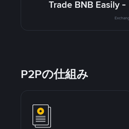
Trade BNB Easily -
Exchang
P2Pの仕組み