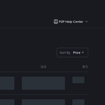
P2P Help Center
Sort By
Price
決済
取引