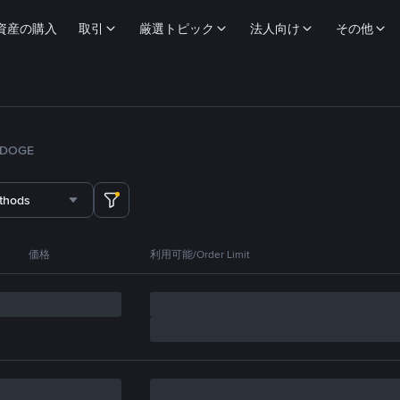
資産の購入
取引
厳選トピック
法人向け
その他
DOGE
thods
価格
利用可能/Order Limit