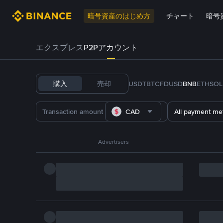
暗号資産のはじめ方
チャート
暗号
エクスプレス
P2Pアカウント
購入
売却
USDT
BTC
FDUSD
BNB
ETH
SOL
CAD
All payment me
Advertisers