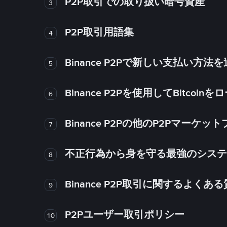
P2P取引での取り扱い暗号資産
3
P2P取引用語集
4
Binance P2Pで新しい支払い方
5
Binance P2Pを使用してBitco
6
Binance P2Pの他のP2Pマー
7
不正行為から身を守る最強のシステム－
8
Binance P2P取引に関するよくあ
9
P2Pユーザー取引ポリシー
10