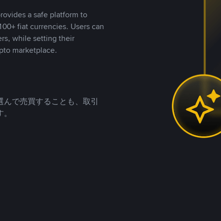
rovides a safe platform to
00+ fiat currencies. Users can
rs, while setting their
pto marketplace.
選んで売買することも、取引
す。