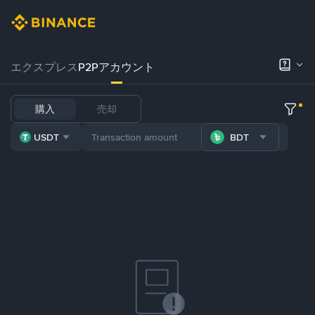
エクスプレス
P2Pアカウント
購入
売却
USDT
BDT