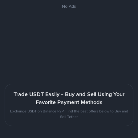
No Ads
Trade USDT Easily - Buy and Sell Using Your
Favorite Payment Methods
Exchange USDT on Binance P2P. Find the best offers below to Buy and
Sell Tether