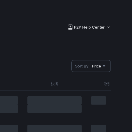
P2P Help Center
Sort By
Price
決済
取引