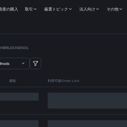
資産の購入
取引
厳選トピック
法人向け
その他
TH
BRL
DOGE
SOL
thods
価格
利用可能/Order Limit