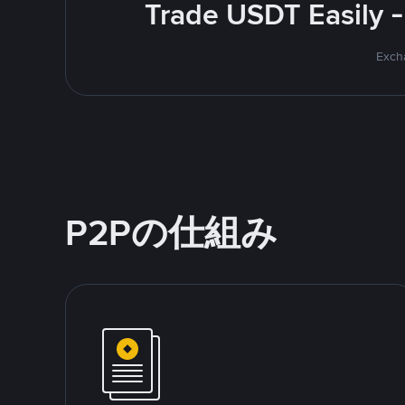
Trade USDT Easily -
Excha
P2Pの仕組み