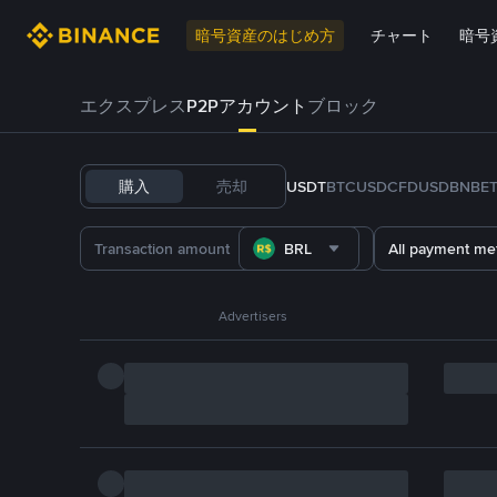
暗号資産のはじめ方
チャート
暗号
エクスプレス
P2Pアカウント
ブロック
購入
売却
USDT
BTC
USDC
FDUSD
BNB
E
BRL
All payment me
Advertisers