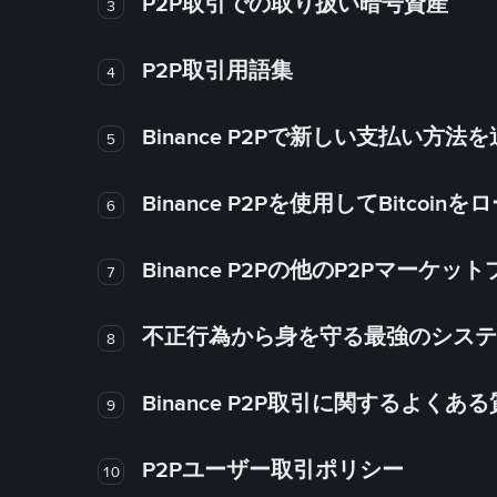
P2P取引での取り扱い暗号資産
3
P2P取引用語集
4
Binance P2Pで新しい支払い方
5
Binance P2Pを使用してBitco
6
Binance P2Pの他のP2Pマー
7
不正行為から身を守る最強のシステム－
8
Binance P2P取引に関するよくあ
9
P2Pユーザー取引ポリシー
10