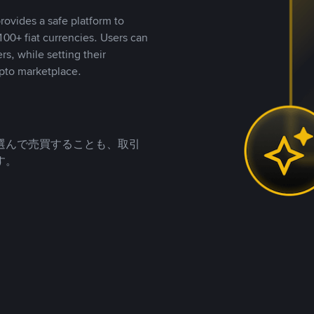
rovides a safe platform to
00+ fiat currencies. Users can
rs, while setting their
pto marketplace.
選んで売買することも、取引
す。