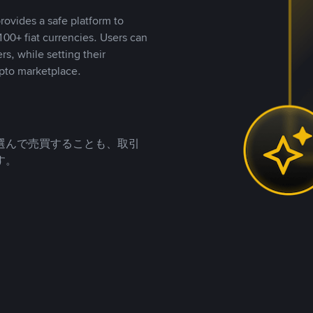
rovides a safe platform to
00+ fiat currencies. Users can
rs, while setting their
pto marketplace.
選んで売買することも、取引
す。