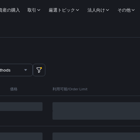
資産の購入
取引
厳選トピック
法人向け
その他
thods
価格
利用可能/Order Limit