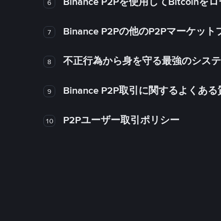
Binance P2Pを使用してBitco
6
Binance P2Pの他のP2Pマー
7
不正行為から身を守る最強のシステム－
8
Binance P2P取引に関するよくあ
9
P2Pユーザー取引ポリシー
10