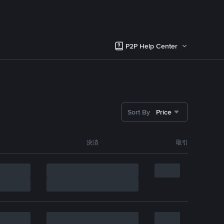
P2P Help Center
Sort By
Price
決済
取引