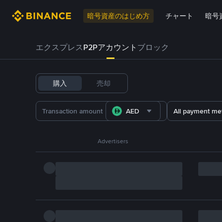
暗号資産のはじめ方
チャート
暗号
エクスプレス
P2Pアカウント
ブロック
購入
売却
AED
All payment me
Advertisers