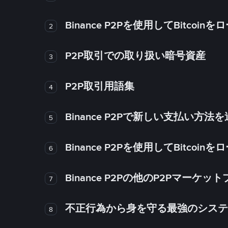
Binance P2Pを使用してBitco
2
P2P取引での取り扱い暗号資産
3
P2P取引用語集
4
Binance P2Pで新しい支払い方
5
Binance P2Pを使用してBitco
6
Binance P2Pの他のP2Pマー
7
不正行為から身を守る最強のシステム－
8