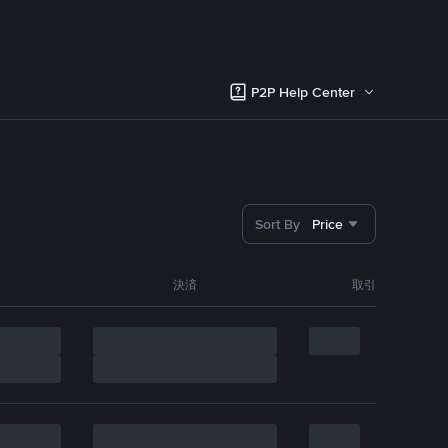
P2P Help Center
Sort By
Price
決済
取引