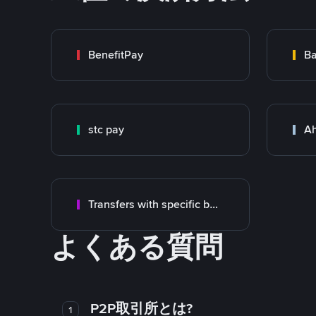
BenefitPay
Ba
stc pay
Ah
Transfers with specific bank
よくある質問
P2P取引所とは?
1