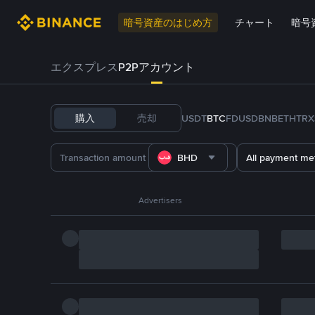
暗号資産のはじめ方
チャート
暗号
エクスプレス
P2Pアカウント
購入
売却
USDT
BTC
FDUSD
BNB
ETH
TRX
BHD
All payment me
Advertisers