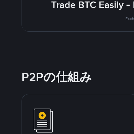
Trade BTC Easily -
Exch
P2Pの仕組み