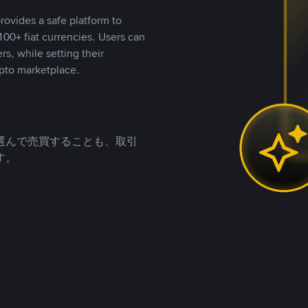
rovides a safe platform to
00+ fiat currencies. Users can
rs, while setting their
pto marketplace.
選んで売買することも、取引
す。