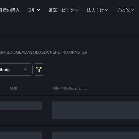
資産の購入
取引
厳選トピック
法人向け
その他
SHIB
DOGE
ADA
SOL
USDC
PEPE
TRUMP
ASTER
thods
価格
利用可能/Order Limit