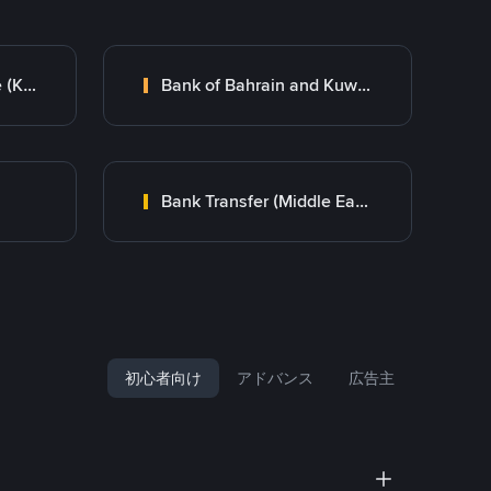
Kuwait Finance House (KFH)
Bank of Bahrain and Kuwait B.S.C.
Bank Transfer (Middle East)
初心者向け
アドバンス
広告主