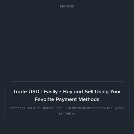
No Ads
Trade USDT Easily - Buy and Sell Using Your
Favorite Payment Methods
Exchange USDT on Binance P2P. Find the best offers below to Buy and
Sell Tether