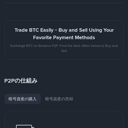
Trade BTC Easily - Buy and Sell Using Your
Favorite Payment Methods
Exchange BTC on Binance P2P. Find the best offers below to Buy and
Sell
P2Pの仕組み
暗号資産の購入
暗号資産の売却