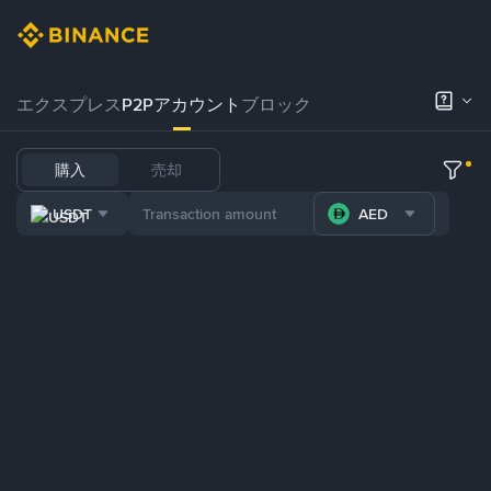
エクスプレス
P2Pアカウント
ブロック
購入
売却
USDT
AED