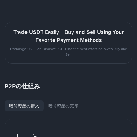
Trade USDT Easily - Buy and Sell Using Your
Favorite Payment Methods
Exchange USDT on Binance P2P. Find the best offers below to Buy and
Sell
P2Pの仕組み
暗号資産の購入
暗号資産の売却