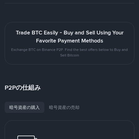
Trade BTC Easily - Buy and Sell Using Your
Favorite Payment Methods
Exchange BTC on Binance P2P. Find the best offers below to Buy and
Sell Bitcoin
P2Pの仕組み
暗号資産の購入
暗号資産の売却