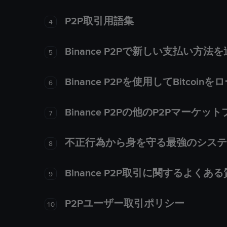
P2P取引用語集
4
Binance P2Pで新しい支払い方
5
Binance P2Pを使用してBitco
6
Binance P2Pの他のP2Pマー
7
不正行為から身を守る最強のシステム－
8
Binance P2P取引に関するよくあ
9
P2Pユーザー取引ポリシー
10