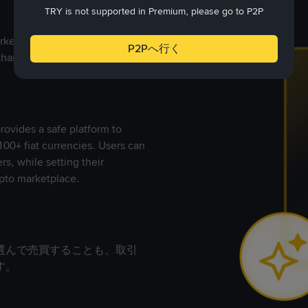
TRY is not supported in Premium, please go to P2P
rkets, Binance P2P provides a
P2Pへ行く
than 70 local currencies.
rovides a safe platform to
00+ fiat currencies. Users can
rs, while setting their
pto marketplace.
選んで売買することも、取引
す。