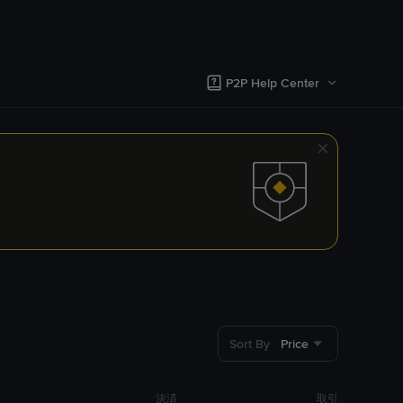
P2P Help Center
Sort By
Price
決済
取引