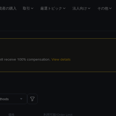
資産の購入
取引
厳選トピック
法人向け
その他
 will receive 100% compensation.
View details
thods
価格
利用可能/Order Limit