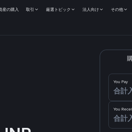
資産の購入
取引
厳選トピック
法人向け
その他
You Pay
You Recei