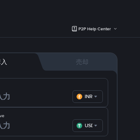
P2P Help Center
購入
売却
INR
ve
USDT