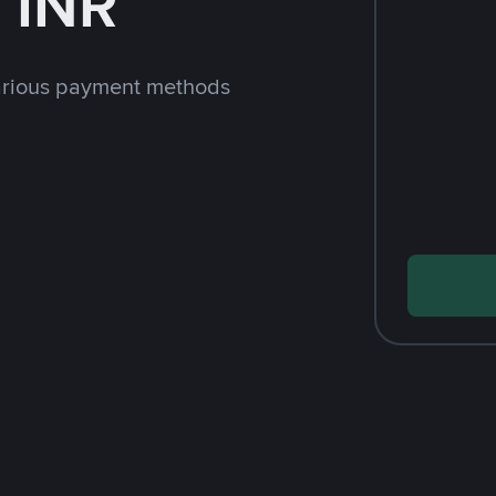
 INR
arious payment methods