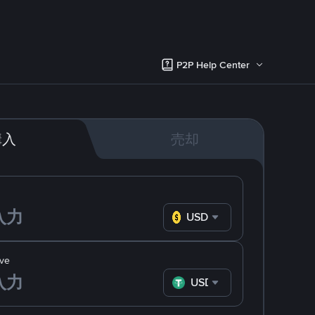
P2P Help Center
購入
売却
USD
ve
USDT