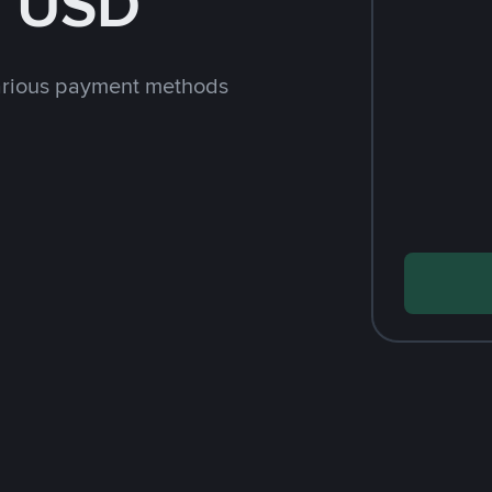
h USD
arious payment methods