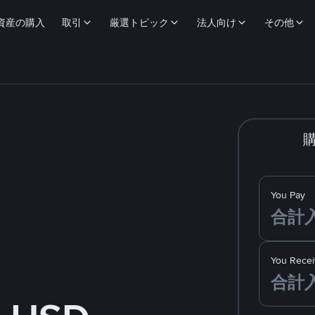
資産の購入
取引
厳選トピック
法人向け
その他
You Pay
You Recei