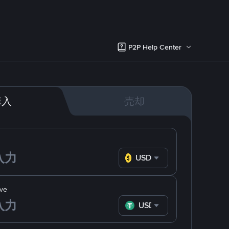
P2P Help Center
購入
売却
USD
ve
USDT