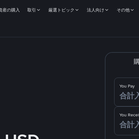
資産の購入
取引
厳選トピック
法人向け
その他
You Pay
You Recei