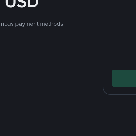
h USD
arious payment methods