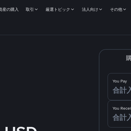
資産の購入
取引
厳選トピック
法人向け
その他
You Pay
You Recei