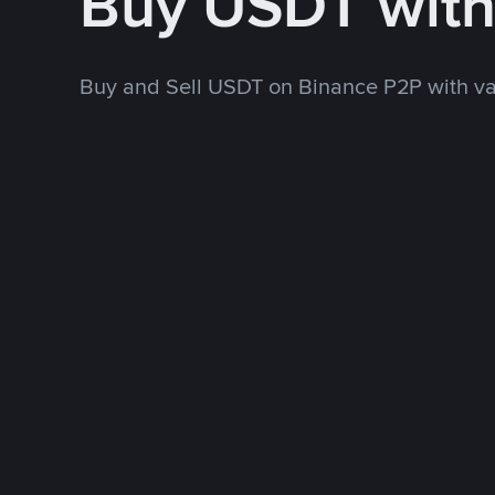
Buy USDT wit
Buy and Sell USDT on Binance P2P with v