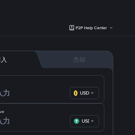
P2P Help Center
購入
売却
USD
ve
USDT