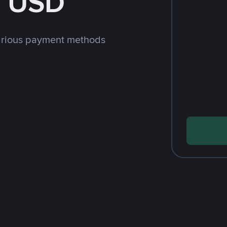
h USD
arious payment methods