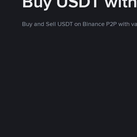
Buy USDT wit
Buy and Sell USDT on Binance P2P with v