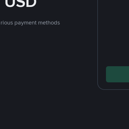
h USD
arious payment methods