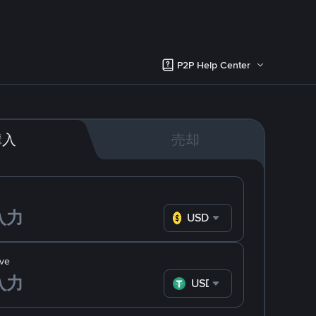
P2P Help Center
購入
売却
USD
ve
USDT