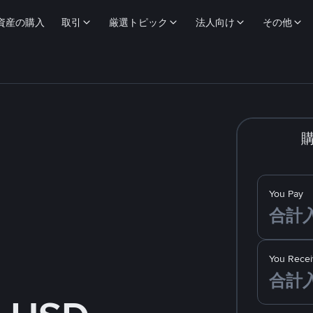
資産の購入
取引
厳選トピック
法人向け
その他
You Pay
You Recei