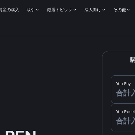
資産の購入
取引
厳選トピック
法人向け
その他
You Pay
You Recei