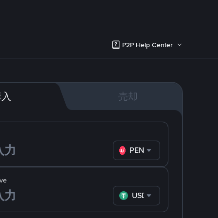
P2P Help Center
購入
売却
PEN
ve
USDT