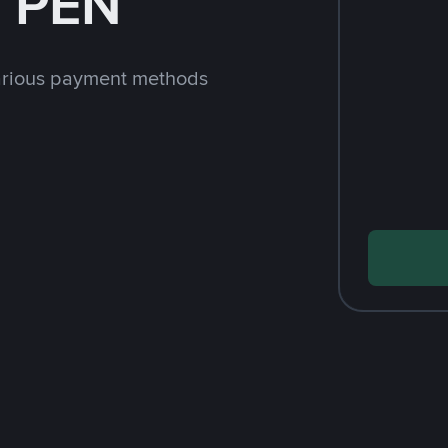
h PEN
arious payment methods