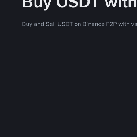
Buy USDT wit
Buy and Sell USDT on Binance P2P with v