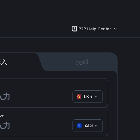
P2P Help Center
購入
売却
LKR
ve
ADA