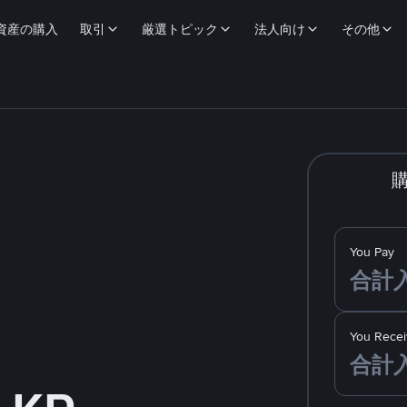
資産の購入
取引
厳選トピック
法人向け
その他
You Pay
You Recei