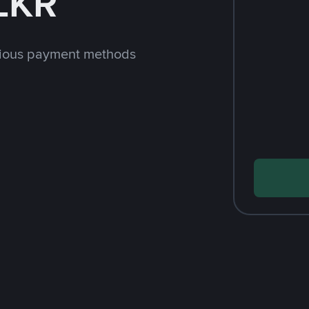
LKR
rious payment methods