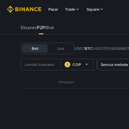
Pasar
Trade
Square
Ekspres
P2P
Blok
Beli
Jual
USDT
BTC
USDC
FDUSD
BNB
E
COP
Semua metode
Pengiklan