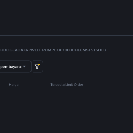
TH
DOGE
ADA
XRP
WLD
TRUMP
COP
1000CHEEMS
TST
SOL
U
 pembayaran
Harga
Tersedia/Limit Order