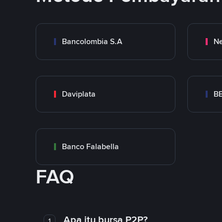
Bancolombia S.A
Ne
Daviplata
B
Banco Falabella
FAQ
Apa itu bursa P2P?
1