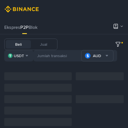
Ekspres
P2P
Blok
Beli
Jual
USDT
AUD