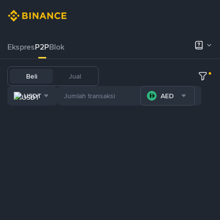
Ekspres
P2P
Blok
Beli
Jual
USDT
AED