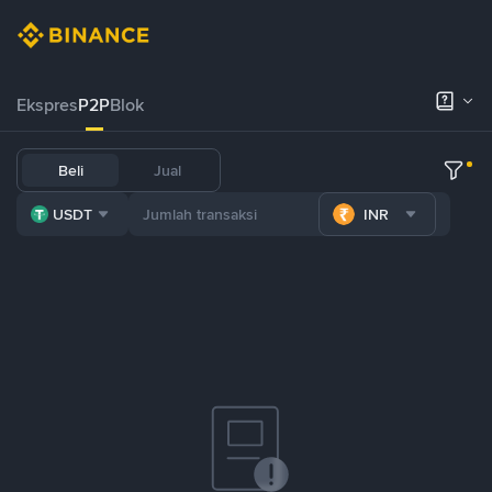
Ekspres
P2P
Blok
Beli
Jual
USDT
INR