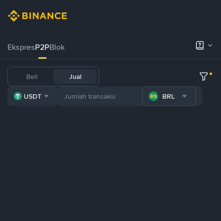
Ekspres
P2P
Blok
Beli
Jual
USDT
BRL