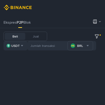
Ekspres
P2P
Blok
Beli
Jual
USDT
BRL