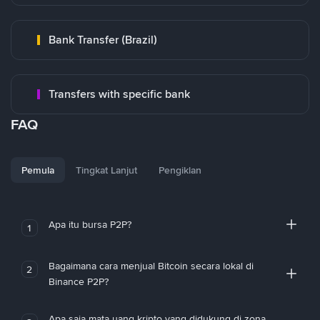
Bank Transfer (Brazil)
Transfers with specific bank
FAQ
Pemula
Tingkat Lanjut
Pengiklan
Apa itu bursa P2P?
1
Bagaimana cara menjual Bitcoin secara lokal di
2
Binance P2P?
Apa saja mata uang kripto yang didukung di zona