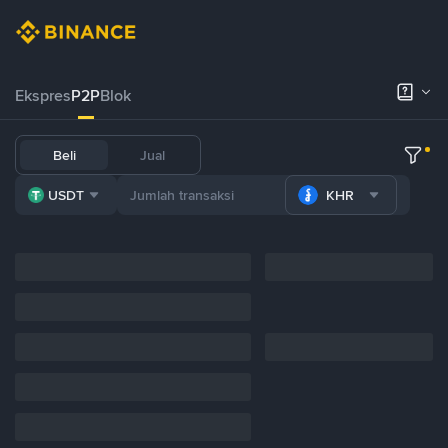
Ekspres
P2P
Blok
Beli
Jual
USDT
KHR