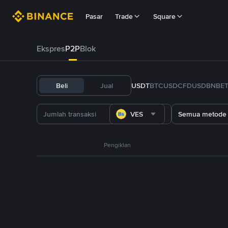
Pasar
Trade
Square
Ekspres
P2P
Blok
Beli
Jual
USDT
BTC
USDC
FDUSD
BNB
E
VES
Semua metode
Pengiklan