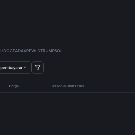
TH
DOGE
ADA
XRP
WLD
TRUMP
SOL
 pembayaran
Harga
Tersedia/Limit Order