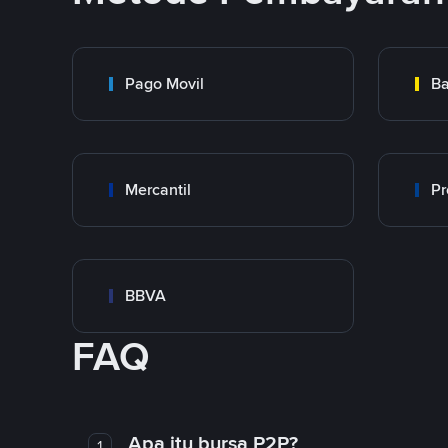
Pago Movil
Ba
Mercantil
Pr
BBVA
FAQ
Apa itu bursa P2P?
1