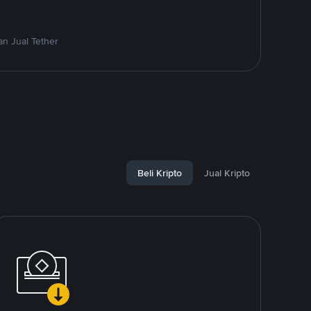
n Jual Tether
Beli Kripto
Jual Kripto