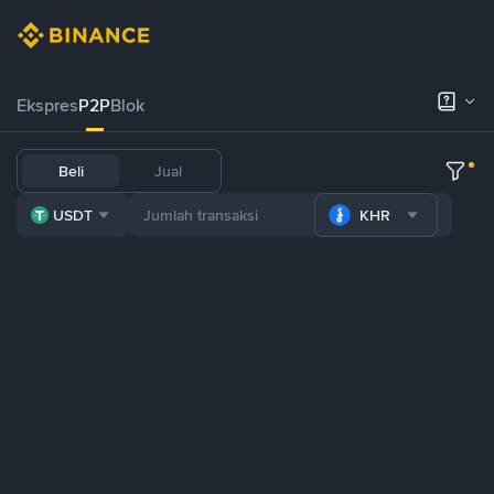
Ekspres
P2P
Blok
Beli
Jual
USDT
KHR