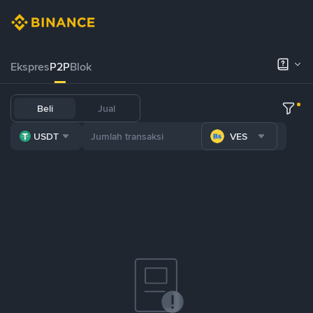
Ekspres
P2P
Blok
Beli
Jual
USDT
VES