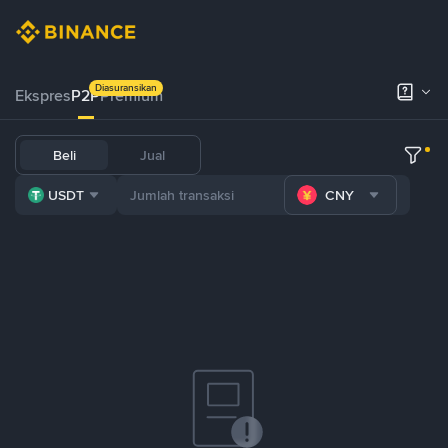
Diasuransikan
Ekspres
P2P
Premium
Beli
Jual
USDT
CNY