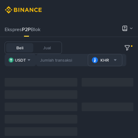
Ekspres
P2P
Blok
Beli
Jual
USDT
KHR