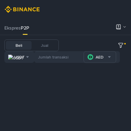
Ekspres
P2P
Beli
Jual
USDT
AED