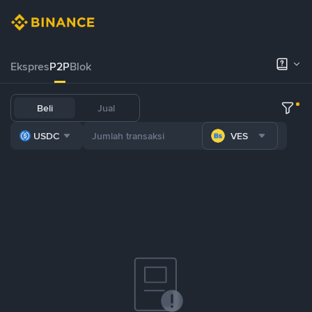
Ekspres
P2P
Blok
Beli
Jual
USDC
VES