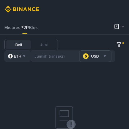
Ekspres
P2P
Blok
Beli
Jual
ETH
USD